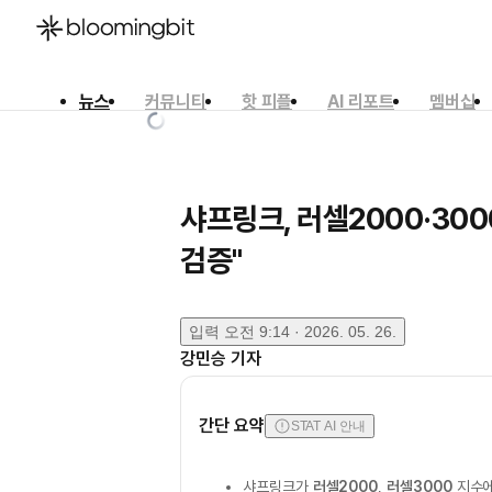
뉴스
커뮤니티
핫 피플
AI 리포트
멤버십
한국어
English
日本語
샤프링크, 러셀2000·30
검증"
입력
오전 9:14 · 2026. 05. 26.
강민승
기자
간단 요약
STAT AI 안내
샤프링크가
러셀2000
,
러셀3000
지수에