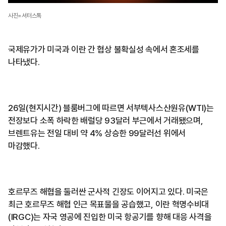
사진=셔터스톡
국제유가가 미국과 이란 간 협상 불확실성 속에서 혼조세를
나타냈다.
26일(현지시간) 블룸버그에 따르면 서부텍사스산원유(WTI)는
전장보다 소폭 하락한 배럴당 93달러 부근에서 거래됐으며,
브렌트유는 전일 대비 약 4% 상승한 99달러선 위에서
마감했다.
호르무즈 해협을 둘러싼 군사적 긴장도 이어지고 있다. 미국은
최근 호르무즈 해협 인근 목표물을 공습했고, 이란 혁명수비대
(IRGC)는 자국 영공에 진입한 미국 항공기를 향해 대응 사격을