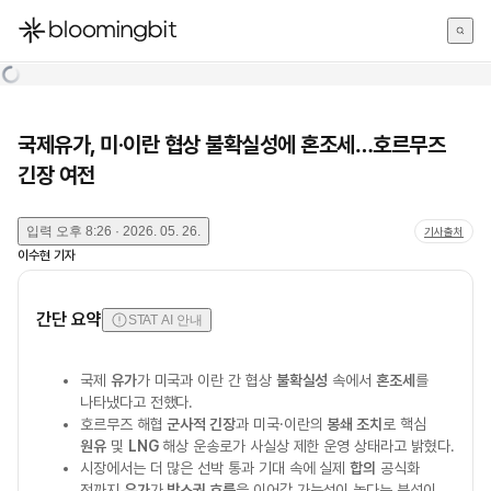
한국어
English
日本語
국제유가, 미·이란 협상 불확실성에 혼조세…호르무즈
긴장 여전
입력
오후 8:26 · 2026. 05. 26.
기사출처
이수현
기자
간단 요약
STAT AI 안내
국제
유가
가 미국과 이란 간 협상
불확실성
속에서
혼조세
를
나타냈다고 전했다.
호르무즈 해협
군사적 긴장
과 미국·이란의
봉쇄 조치
로 핵심
원유
및
LNG
해상 운송로가 사실상 제한 운영 상태라고 밝혔다.
시장에서는 더 많은 선박 통과 기대 속에 실제
합의
공식화
전까지
유가
가
박스권 흐름
을 이어갈 가능성이 높다는 분석이