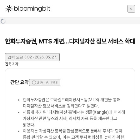
한국어
English
日本語
한화투자증권, MTS 개편…디지털자산 정보 서비스 확대
입력
오전 3:02 · 2026. 05. 27.
진욱
기자
간단 요약
STAT AI 안내
한화투자증권은 모바일트레이딩시스템(MTS) 개편을 통해
디지털자산 정보 서비스
를 강화했다고 밝혔다.
새롭게 추가된 '
디지털자산 홈
'에서는 쟁글(Xangle)과 연계해
가상자산 관련 뉴스와 시세, 리서치 자료
등을 제공한다고
밝혔다.
이용자는
가상자산 종목을 관심종목으로 등록
해 주식과 함께
통합 관리할 수 있으며, 이는
고객 투자 편의성
을 높이기 위한