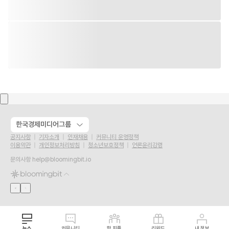
한국경제미디어그룹
공지사항
기자소개
인재채용
커뮤니티 운영정책
이용약관
개인정보처리방침
청소년보호정책
언론윤리강령
문의사항
help@bloomingbit.io
뉴스
커뮤니티
핫 피플
리워드
내 정보