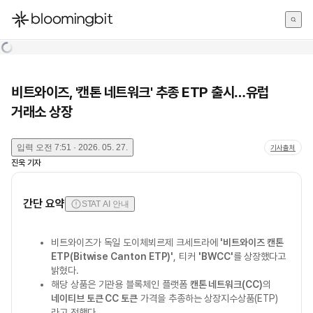
한국어
English
日本語
비트와이즈, '캔톤 네트워크' 추종 ETP 출시…유럽
거래소 상장
입력
오전 7:51 · 2026. 05. 27.
기사출처
진욱
기자
간단 요약
STAT AI 안내
비트와이즈가 독일 도이체뵈르제 크세트라에
'비트와이즈 캔톤
ETP(Bitwise Canton ETP)'
, 티커
'BWCC'
를 상장했다고
밝혔다.
해당 상품은 기관용 블록체인 플랫폼
캔톤 네트워크(CC)
의
네이티브 토큰 CC 토큰
가격을 추종하는 상장지수상품(ETP)
라고 전했다.