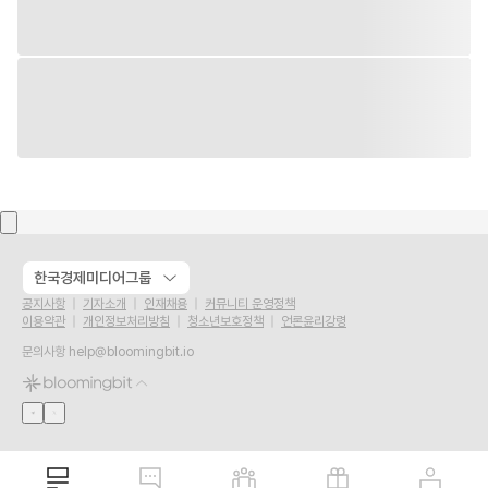
한국경제미디어그룹
공지사항
기자소개
인재채용
커뮤니티 운영정책
이용약관
개인정보처리방침
청소년보호정책
언론윤리강령
문의사항
help@bloomingbit.io