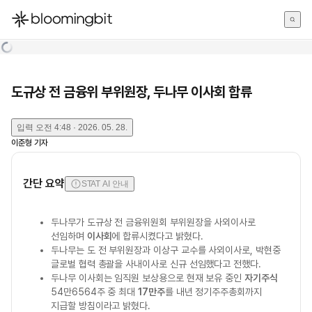
한국어
English
日本語
도규상 전 금융위 부위원장, 두나무 이사회 합류
입력
오전 4:48 · 2026. 05. 28.
이준형
기자
간단 요약
STAT AI 안내
두나무가 도규상 전 금융위원회 부위원장을 사외이사로
선임하며
이사회
에 합류시켰다고 밝혔다.
두나무는 도 전 부위원장과 이상구 교수를 사외이사로, 박현중
글로벌 협력 총괄을 사내이사로 신규 선임했다고 전했다.
두나무 이사회는 임직원 보상용으로 현재 보유 중인
자기주식
54만6564주 중 최대
17만주
를 내년 정기주주총회까지
지급할 방침이라고 밝혔다.