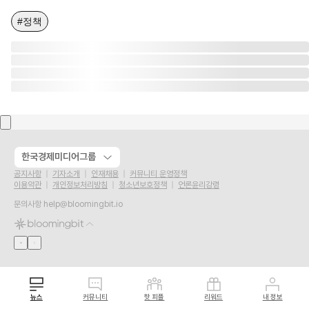
#정책
한국경제미디어그룹
공지사항
기자소개
인재채용
커뮤니티 운영정책
이용약관
개인정보처리방침
청소년보호정책
언론윤리강령
문의사항
help@bloomingbit.io
뉴스
커뮤니티
핫 피플
리워드
내 정보