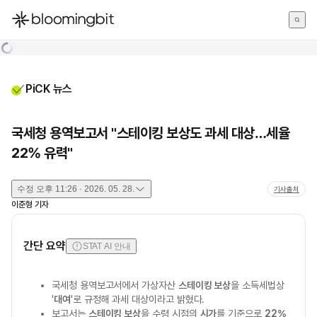
한국어
English
日本語
PiCK 뉴스
국세청 용역보고서 "스테이킹 보상도 과세 대상…세율
22% 유력"
수정
오후 11:26 · 2026. 05. 28.
기사출처
이준형
기자
간단 요약
STAT AI 안내
국세청 용역보고서에서 가상자산
스테이킹 보상
을 소득세법상
'
대여
'로 규정해 과세 대상이라고 밝혔다.
보고서는
스테이킹 보상
을 수령 시점의
시가
를 기준으로
22%