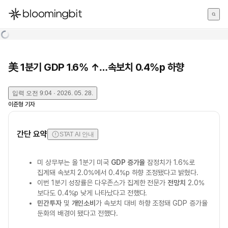
한국어
English
日本語
美 1분기 GDP 1.6% ↑…속보치 0.4%p 하향
입력
오전 9:04 · 2026. 05. 28.
이준형
기자
간단 요약
STAT AI 안내
미 상무부는 올 1분기 미국
GDP 증가율
잠정치가 1.6%로
집계돼 속보치 2.0%에서 0.4%p 하향 조정됐다고 밝혔다.
이번 1분기 성장률은 다우존스가 집계한 전문가
전망치
2.0%
보다도 0.4%p 낮게 나타났다고 전했다.
민간투자
및
개인소비
가 속보치 대비 하향 조정돼 GDP 증가율
둔화의 배경이 됐다고 전했다.