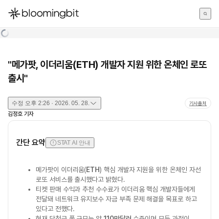
한국어
English
日本語
"메가팟, 이더리움(ETH) 개발자 지원 위한 온체인 로또
출시"
수정
오후 2:26 · 2026. 05. 28.
기사출처
김정호
기자
간단 요약
STAT AI 안내
메가팟이 이더리움(
ETH
) 핵심 개발자 지원을 위한 온체인 자선
로또 서비스를 출시했다고 밝혔다.
티켓 판매 수익과 추천 수수료가 이더리움 핵심 개발자들에게
전달돼 네트워크 유지보수 자금 부족 문제 해결을 목표로 하고
있다고 전했다.
현재 당첨금 풀 규모는 약
110만달러
수준이며 모든 과정이