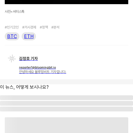
사진=셔터스톡
#인기코인
#거시경제
#정책
#분석
BTC
ETH
김정호 기자
reporter1@bloomingbit.io
안녕하세요 블루밍비트 기자입니다.
이 뉴스, 어떻게 보시나요?