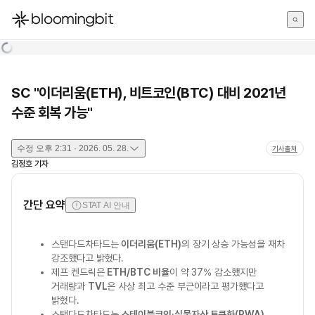
한국어
English
日本語
SC "이더리움(ETH), 비트코인(BTC) 대비 2021년
수준 회복 가능"
수정
오후 2:31 · 2026. 05. 28.
기사출처
김정호
기자
간단 요약
STAT AI 안내
스탠다드차타드는
이더리움(ETH)
의 장기 상승 가능성을 재차
강조했다고 밝혔다.
제프 켄드릭은
ETH/BTC 비율
이 약 37% 감소했지만
거래량과
TVL
은 사상 최고 수준 부근이라고 평가했다고
밝혔다.
스탠다드차타드는
스테이블코인
·
실물자산 토큰화(RWA)