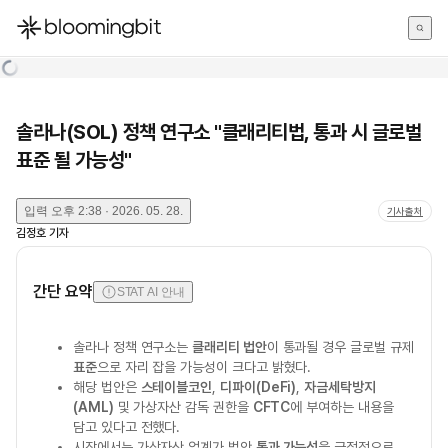
한국어
English
日本語
솔라나(SOL) 정책 연구소 "클래리티법, 통과 시 글로벌
표준 될 가능성"
입력
오후 2:38 · 2026. 05. 28.
기사출처
김정호
기자
간단 요약
STAT AI 안내
솔라나 정책 연구소는
클래리티 법안
이 통과될 경우 글로벌 규제
표준
으로 자리 잡을 가능성이 크다고 밝혔다.
해당 법안은
스테이블코인
,
디파이(DeFi)
,
자금세탁방지
(AML)
및 가상자산 감독 권한을
CFTC
에 부여하는 내용을
담고 있다고 전했다.
시장에서는 가상자산 업계가 법안
통과 가능성
을 긍정적으로