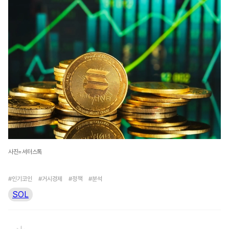
사진=셔터스톡
#인기코인
#거시경제
#정책
#분석
SOL