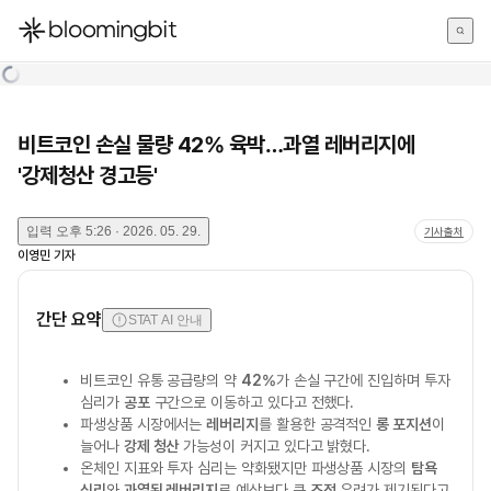
한국어
English
日本語
비트코인 손실 물량 42% 육박…과열 레버리지에
'강제청산 경고등'
입력
오후 5:26 · 2026. 05. 29.
기사출처
이영민
기자
간단 요약
STAT AI 안내
비트코인 유통 공급량의 약
42%
가 손실 구간에 진입하며 투자
심리가
공포
구간으로 이동하고 있다고 전했다.
파생상품 시장에서는
레버리지
를 활용한 공격적인
롱 포지션
이
늘어나
강제 청산
가능성이 커지고 있다고 밝혔다.
온체인 지표와 투자 심리는 약화됐지만 파생상품 시장의
탐욕
심리
와
과열된 레버리지
로 예상보다 큰
조정
우려가 제기된다고