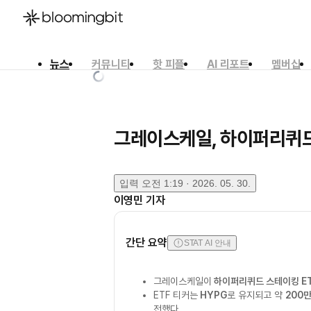
뉴스
커뮤니티
핫 피플
AI 리포트
멤버십
한국어
English
日本語
그레이스케일, 하이퍼리퀴드
입력
오전 1:19 · 2026. 05. 30.
이영민
기자
간단 요약
STAT AI 안내
그레이스케일이
하이퍼리퀴드 스테이킹 E
ETF 티커는
HYPG
로 유지되고 약
200만
전했다.