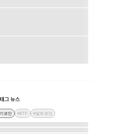
태그 뉴스
인기코인
#ETF
#알트코인