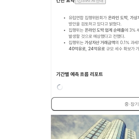
간단 요약
STAT AI 안내
유럽연합 집행위원회가
온라인 도박
,
가상
방안을 검토하고 있다고 밝혔다.
집행위는
온라인 도박 업계 순매출
에 3% 
발생할 것으로 예상했다고 전했다.
집행위는
가상자산 거래금액
의 0.1% 과
40억유로
,
24억유로
규모 세수 확보가 
기간별 예측 흐름 리포트
중·장기