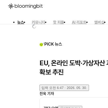
뉴스
커뮤니티
핫 피플
AI 리포트
멤버십
한국어
English
日本語
PiCK 뉴스
EU, 온라인 도박·가상자산
확보 추진
입력
오전 6:47 · 2026. 05. 30.
진욱
기자