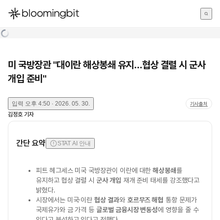
한국어
English
日本語
미 국방장관 "대이란 해상봉쇄 유지…협상 결렬 시 군사
개입 준비"
입력
오후 4:50 · 2026. 05. 30.
기사출처
김정호
기자
간단 요약
STAT AI 안내
피트 헤그세스 미국 국방장관이 이란에 대한
해상봉쇄
를
유지하고 협상 결렬 시
군사 개입
재개 준비 태세를 강조했다고
밝혔다.
시장에서는 미국·이란
협상 결과
와
호르무즈 해협
통항 문제가
국제유가와 금 가격 등
글로벌 금융시장 변동성
에 영향을 줄 수
있다고 분석하고 있다고 전했다.