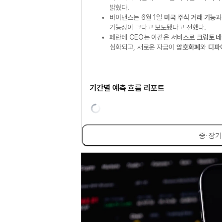
밝혔다.
바이낸스는 6월 1일
미국 주식 거래 기능
과
가능성이 크다고 보도됐다고 전했다.
페란테 CEO는 이같은 서비스로
크립토 
심화되고, 새로운 자금이
암호화폐
와
디파이
기간별 예측 흐름 리포트
중·장기