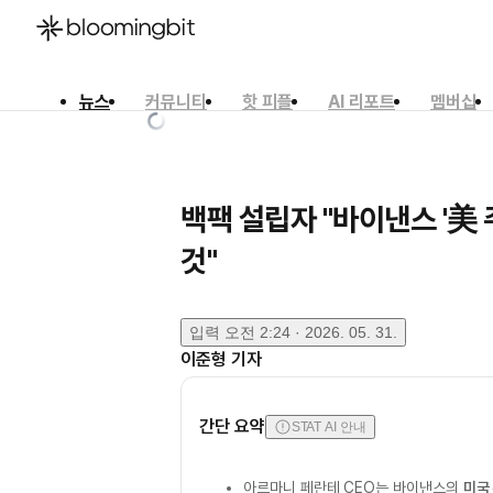
뉴스
커뮤니티
핫 피플
AI 리포트
멤버십
한국어
English
日本語
백팩 설립자 "바이낸스 '美 
것"
입력
오전 2:24 · 2026. 05. 31.
이준형
기자
간단 요약
STAT AI 안내
아르마니 페란테 CEO는 바이낸스의
미국