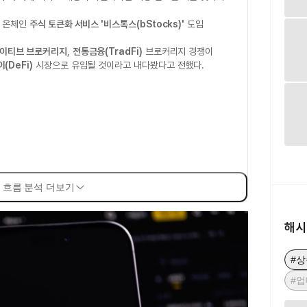
 온체인
주식 토큰화 서비스 '비스톡스(bStocks)'
도입
네이티브 브로커리지
,
전통금융(TradFi)
브로커리지 경쟁이
(DeFi)
시장으로 유입될 것이라고 내다봤다고 전했다.
 흐름 분석 더보기
해시
#
#