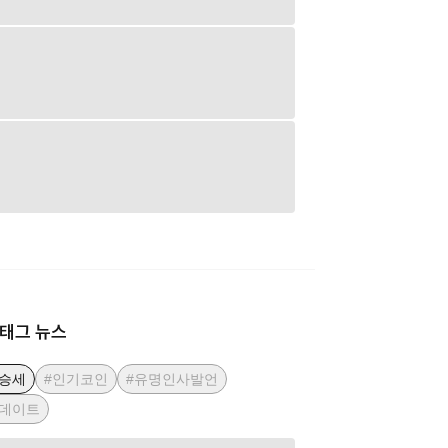
태그 뉴스
상승세
#인기코인
#유명인사발언
업데이트