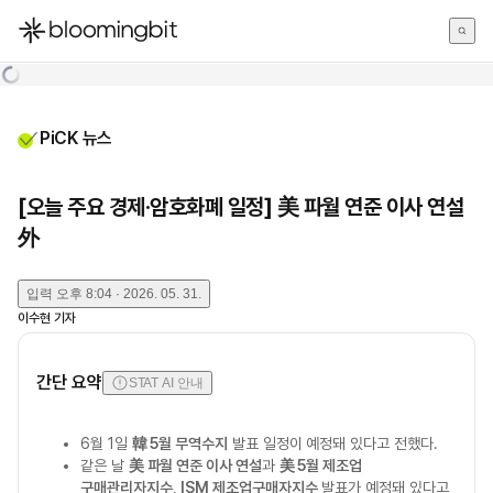
한국어
English
日本語
PiCK 뉴스
[오늘 주요 경제·암호화폐 일정] 美 파월 연준 이사 연설
外
입력
오후 8:04 · 2026. 05. 31.
이수현
기자
간단 요약
STAT AI 안내
6월 1일
韓 5월 무역수지
발표 일정이 예정돼 있다고 전했다.
같은 날
美 파월 연준 이사 연설
과
美 5월 제조업
구매관리자지수
,
ISM 제조업구매자지수
발표가 예정돼 있다고