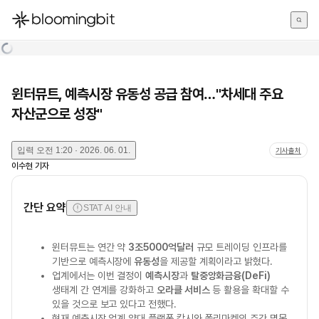
한국어
English
日本語
윈터뮤트, 예측시장 유동성 공급 참여…"차세대 주요
자산군으로 성장"
입력
오전 1:20 · 2026. 06. 01.
기사출처
이수현
기자
간단 요약
STAT AI 안내
윈터뮤트는 연간 약
3조5000억달러
규모 트레이딩 인프라를
기반으로 예측시장에
유동성
을 제공할 계획이라고 밝혔다.
업계에서는 이번 결정이
예측시장
과
탈중앙화금융(DeFi)
생태계 간 연계를 강화하고
오라클 서비스
등 활용을 확대할 수
있을 것으로 보고 있다고 전했다.
현재 예측시장 업계 양대 플랫폼 칼시와 폴리마켓의 주간 명목