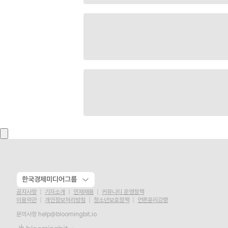
한국경제미디어그룹
공지사항
기자소개
인재채용
커뮤니티 운영정책
이용약관
개인정보처리방침
청소년보호정책
언론윤리강령
문의사항
help@bloomingbit.io