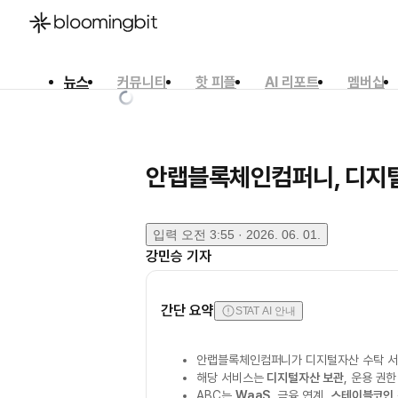
뉴스
커뮤니티
핫 피플
AI 리포트
멤버십
한국어
English
日本語
안랩블록체인컴퍼니, 디지털
입력
오전 3:55 · 2026. 06. 01.
강민승
기자
간단 요약
STAT AI 안내
안랩블록체인컴퍼니가 디지털자산 수탁 
해당 서비스는
디지털자산 보관
, 운용 권
ABC는
WaaS
, 금융 연계,
스테이블코인