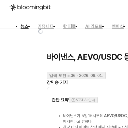
뉴스
커뮤니티
핫 피플
AI 리포트
멤버십
한국어
English
日本語
바이낸스, AEVO/USDC 
입력
오전 5:36 · 2026. 06. 01.
강민승
기자
간단 요약
STAT AI 안내
바이낸스가 5일 15시부터
AEVO/USDC
폐지한다고 밝혔다.
해당 마진 페어는 상장 폐지 시점에 포지션