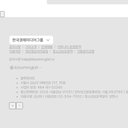
한국경제미디어그룹
공지사항
기자소개
인재채용
커뮤니티 운영정책
이용약관
개인정보처리방침
청소년보호정책
언론윤리강령
문의사항
help@bloomingbit.io
블루밍비트
서울시 강남구 테헤란로 217, 10층
사업자 번호: 484-81-02340
통신판매번호: 2024-서울강남-01131
|
인터넷신문등록번호: 서울,아53765
|
등
대표자명: 김산하
|
대표번호: 02-554-7002
|
청소년보호책임자: 양한나