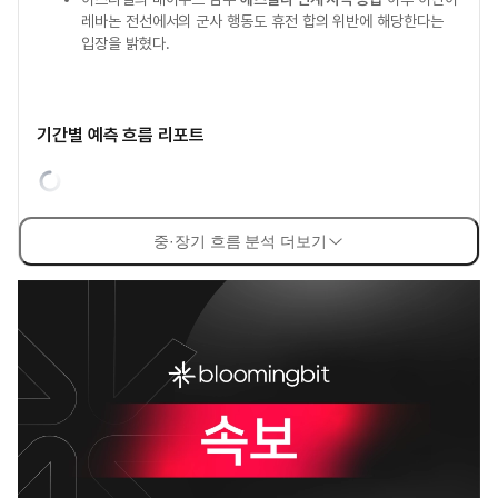
레바논 전선에서의 군사 행동도 휴전 합의 위반에 해당한다는
입장을 밝혔다.
기간별 예측 흐름 리포트
중·장기 흐름 분석 더보기