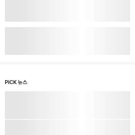
PiCK 뉴스