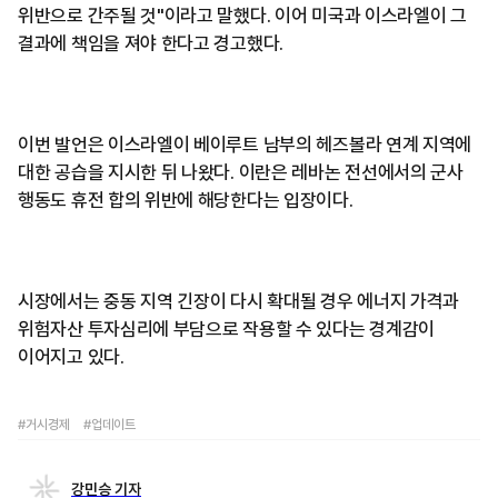
위반으로 간주될 것"이라고 말했다. 이어 미국과 이스라엘이 그
결과에 책임을 져야 한다고 경고했다.
이번 발언은 이스라엘이 베이루트 남부의 헤즈볼라 연계 지역에
대한 공습을 지시한 뒤 나왔다. 이란은 레바논 전선에서의 군사
행동도 휴전 합의 위반에 해당한다는 입장이다.
시장에서는 중동 지역 긴장이 다시 확대될 경우 에너지 가격과
위험자산 투자심리에 부담으로 작용할 수 있다는 경계감이
이어지고 있다.
#거시경제
#업데이트
강민승 기자