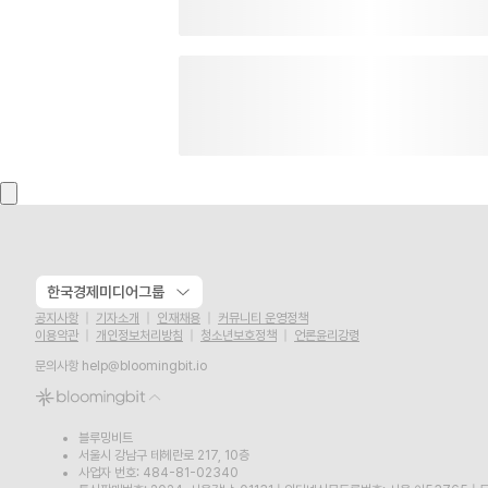
한국경제미디어그룹
공지사항
기자소개
인재채용
커뮤니티 운영정책
이용약관
개인정보처리방침
청소년보호정책
언론윤리강령
문의사항
help@bloomingbit.io
블루밍비트
서울시 강남구 테헤란로 217, 10층
사업자 번호: 484-81-02340