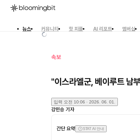
뉴스
커뮤니티
핫 피플
AI 리포트
멤버십
한국어
English
日本語
속보
"이스라엘군, 베이루트 남부
입력
오전 10:06 · 2026. 06. 01.
강민승
기자
간단 요약
STAT AI 안내