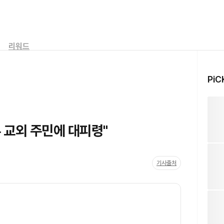
리워드
PiC
 교외 주민에 대피령"
기사출처