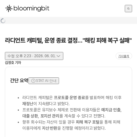
한국어
English
日本語
라디언트 캐피털, 운영 종료 결정…"해킹 피해 복구 실패"
수정
오후 2:23 · 2026. 06. 01.
기사출처
김정호
기자
간단 요약
STAT AI 안내
라디언트 캐피털은
프로토콜 운영 종료
를 발표하며 해킹 이후
재정난
이 지속됐다고 밝혔다.
프로토콜은 유지보수 체제로 전환돼 이용자들은
예치금 인출
,
대출 상환
,
포지션 관리
를 계속할 수 있다고 전했다.
향후 회수되는 자산이 있을 경우
피해 복구 포털
을 통해 피해
이용자에게
자산 반환
을 진행할 예정이라고 밝혔다.