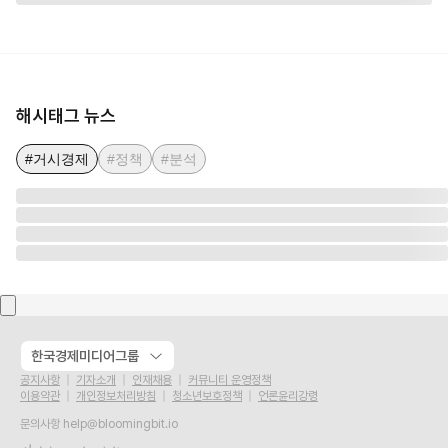
해시태그 뉴스
#거시경제
#정책
#분석
한국경제미디어그룹
공지사항
기자소개
인재채용
커뮤니티 운영정책
이용약관
개인정보처리방침
청소년보호정책
언론윤리강령
문의사항
help@bloomingbit.io