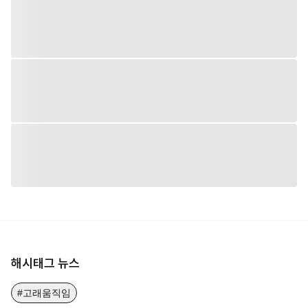
해시태그 뉴스
#고래움직임