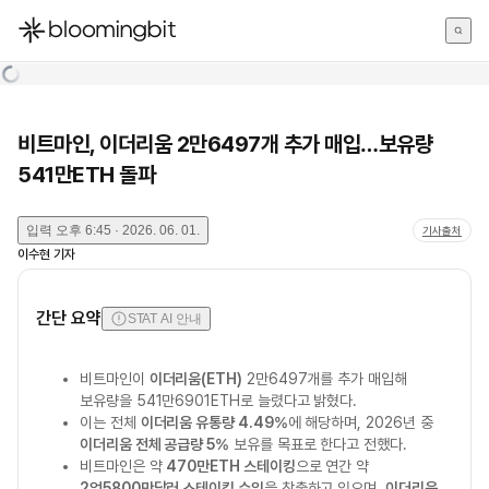
한국어
English
日本語
비트마인, 이더리움 2만6497개 추가 매입…보유량
541만ETH 돌파
입력
오후 6:45 · 2026. 06. 01.
기사출처
이수현
기자
간단 요약
STAT AI 안내
비트마인이
이더리움(ETH)
2만6497개를 추가 매입해
보유량을 541만6901ETH로 늘렸다고 밝혔다.
이는 전체
이더리움 유통량 4.49%
에 해당하며, 2026년 중
이더리움 전체 공급량 5%
보유를 목표로 한다고 전했다.
비트마인은 약
470만ETH 스테이킹
으로 연간 약
2억5800만달러 스테이킹 수익
을 창출하고 있으며,
이더리움