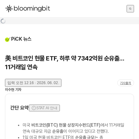
한국어
English
日本語
PiCK 뉴스
美 비트코인 현물 ETF, 하루 약 7342억원 순유출…
11거래일 연속
입력
오전 12:16 · 2026. 06. 02.
기사출처
이수현
기자
간단 요약
STAT AI 안내
미국
비트코인(BTC) 현물 상장지수펀드(ETF)
에서 11거래일
연속 대규모 자금
순유출
이 이어지고 있다고 전했다.
1일 미국 현물 비트코인 ETF의
순유출 규모
는 총