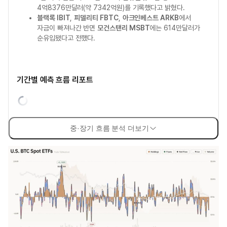
4억8376만달러(약 7342억원)를 기록했다고 밝혔다.
블랙록 IBIT
,
피델리티 FBTC
,
아크인베스트 ARKB
에서
자금이 빠져나간 반면
모건스탠리 MSBT
에는 614만달러가
순유입됐다고 전했다.
기간별 예측 흐름 리포트
중·장기 흐름 분석 더보기