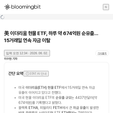
한국어
English
日本語
美 이더리움 현물 ETF, 하루 약 674억원 순유출…
15거래일 연속 자금 이탈
입력
오전 12:34 · 2026. 06. 02.
기사출처
이수현
기자
간단 요약
STAT AI 안내
미국
이더리움(ETH) 현물 ETF
에서 15거래일 연속 자금
유출이 이어지고 있다고 전했다.
미국 현물 이더리움 ETF의
순유출 규모
는 4437만달러(약
674억원)를 기록했다고 밝혔다.
블랙록
ETHA
, 피델리티
FETH
에서 큰
자금 유출
이 발생한
반면 블랙록의 스테이킹형 ETF
ETHB
에는 7만달러가