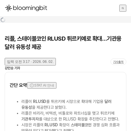
한국어
English
日本語
리플, 스테이블코인 RLUSD 튀르키예로 확대…기관용
달러 유동성 제공
입력
오전 3:17 · 2026. 06. 02.
기사출처
강민승
기자
간단 요약
STAT AI 안내
리플이
RLUSD
를 튀르키예 시장으로 확대해 기업용
달러
유동성
을 제공한다고 밝혔다.
리플은 비리라, 비텍센, 비틀로와 파트너십을 맺고 튀르키예
기관투자자
를 대상으로 한 RLUSD 확장을 추진한다고 전했다.
시장은 리플의
RLUSD
확장이
스테이블코인
경쟁 심화 흐름과
맞물려 있다고 평가했다고 전했다.