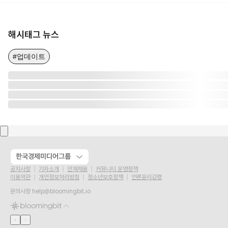
해시태그 뉴스
#업데이트
한국경제미디어그룹
공지사항
기자소개
인재채용
커뮤니티 운영정책
이용약관
개인정보처리방침
청소년보호정책
언론윤리강령
문의사항
help@bloomingbit.io