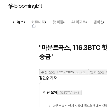
뉴스
커뮤니티
핫 피플
AI 리포트
멤버십
한국어
English
日本語
"마운트곡스, 116.3BT
송금"
수정
오전 7:22 · 2026. 06. 02.
입력
오전 7:
강민승
기자
간단 요약
STAT AI 안내
마운트곡스 연계 지갑이 콜드월렛에서 핫