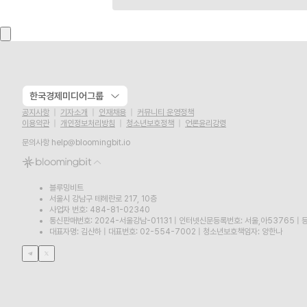
한국경제미디어그룹
공지사항
기자소개
인재채용
커뮤니티 운영정책
이용약관
개인정보처리방침
청소년보호정책
언론윤리강령
문의사항
help@bloomingbit.io
블루밍비트
서울시 강남구 테헤란로 217, 10층
사업자 번호: 484-81-02340
통신판매번호: 2024-서울강남-01131
|
인터넷신문등록번호: 서울,아53765
|
등
대표자명: 김산하
|
대표번호: 02-554-7002
|
청소년보호책임자: 양한나