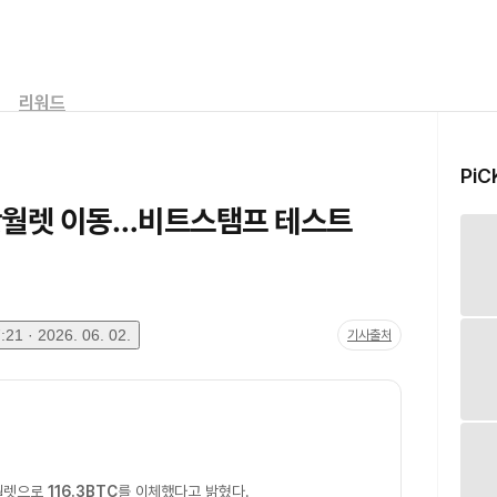
리워드
PiC
C 핫월렛 이동…비트스탬프 테스트
21 · 2026. 06. 02.
기사출처
월렛으로
116.3BTC
를 이체했다고 밝혔다.