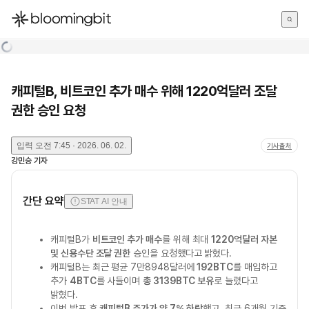
한국어
English
日本語
캐피털B, 비트코인 추가 매수 위해 1220억달러 조달
권한 승인 요청
입력
오전 7:45 · 2026. 06. 02.
기사출처
강민승
기자
간단 요약
STAT AI 안내
캐피털B가
비트코인 추가 매수
를 위해 최대
1220억달러 자본
및 신용수단 조달 권한
승인을 요청했다고 밝혔다.
캐피털B는 최근 평균 7만8948달러에
192BTC
를 매입하고
추가
4BTC
를 사들이며
총 3139BTC 보유
로 늘렸다고
밝혔다.
이번 발표 후
캐피털B 주가가 약 7% 하락
했고, 최근 6개월 기준