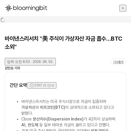
한국어
English
日本語
바이낸스리서치 "美 주식이 가상자산 자금 흡수…BTC
소외"
입력
오전 8:53 · 2026. 06. 02.
기사출처
강민승
기자
간단 요약
STAT AI 안내
바이낸스리서치는 미국 주식시장으로 자금이 집중되며
가상자산
과
비트코인(BTC)
이 상대적으로 소외되고 있다고
밝혔다.
Cboe
분산지수(Dispersion Index)
가 42까지 상승하며
AI
,
반도체
등 일부 테마로 자금이 쏠리고 있다고 전했다.
과거 미국 주식 쏠림이 극단적이던 구간에서
비트코인
은