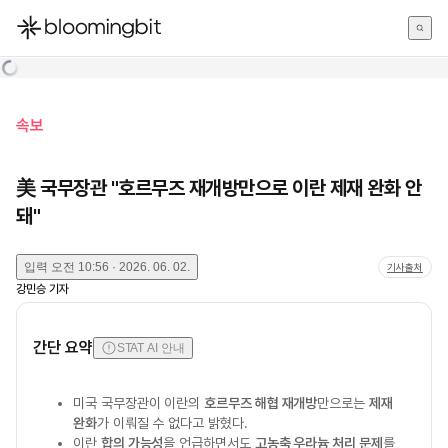
한국어
English
日本語
속보
美 국무장관 "호르무즈 재개방만으로 이란 제재 완화 안
돼"
입력
오전 10:56 · 2026. 06. 02.
기사출처
강민승
기자
간단 요약
STAT AI 안내
미국 국무장관이 이란의
호르무즈 해협 재개방
만으로는
제재
완화
가 이뤄질 수 없다고 밝혔다.
이란
합의 가능성
을 언급하면서도
고농축 우라늄 처리 문제
를