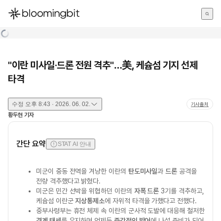
한국어
English
日本語
"이란 미사일·드론 전원 격추"…美, 케슘섬 기지 선제
타격
수정
오후 8:43 · 2026. 06. 02.
기사출처
황두현
기자
간단 요약
STAT AI 안내
미군이 중동 전역을 겨냥한 이란의
탄도미사일
과
드론
공격을
전량 격추했다고 밝혔다.
미군은 민간 선박을 위협하던 이란의
자폭 드론
3기를 격추하고,
케슘섬 이란군
지상통제소
에 자위적 타격을 가했다고 전했다.
중부사령부는 휴전 체제 속 이란의 군사적 도발에 대응해 철저한
경계 태세
를 유지하며 언제든
즉각적인 방어
에 나설 준비가 되어