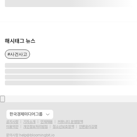
해시태그 뉴스
#사건사고
한국경제미디어그룹
공지사항
기자소개
인재채용
커뮤니티 운영정책
이용약관
개인정보처리방침
청소년보호정책
언론윤리강령
문의사항
help@bloomingbit.io