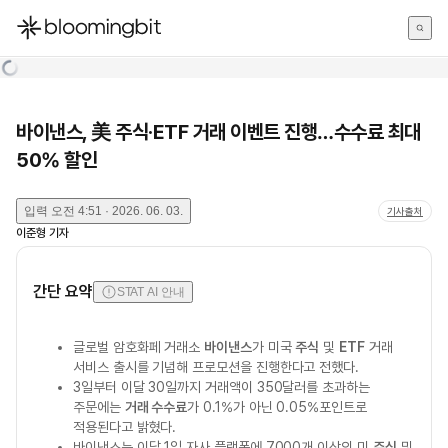
한국어
English
日本語
바이낸스, 美 주식·ETF 거래 이벤트 진행…수수료 최대
50% 할인
입력
오전 4:51 · 2026. 06. 03.
기사출처
이준형
기자
간단 요약
STAT AI 안내
글로벌 암호화페 거래소
바이낸스
가 미국
주식
및
ETF
거래
서비스 출시를 기념해 프로모션을 진행한다고 전했다.
3일부터 이달 30일까지 거래액이 350달러를 초과하는
주문에는
거래 수수료
가 0.1%가 아닌 0.05%포인트로
적용된다고 밝혔다.
바이낸스는 이달 1일 자사 플랫폼에 7000개 이상의 미
주식
및