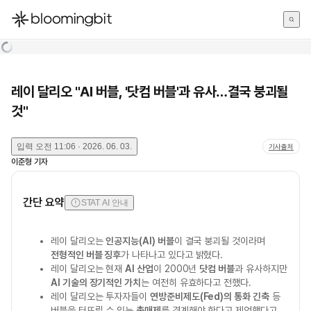
한국어
English
日本語
레이 달리오 "AI 버블, '닷컴 버블'과 유사…결국 붕괴될
것"
입력
오전 11:06 · 2026. 06. 03.
기사출처
이준형
기자
간단 요약
STAT AI 안내
레이 달리오는
인공지능(AI) 버블
이 결국 붕괴될 것이라며
전형적인 버블 징후
가 나타나고 있다고 밝혔다.
레이 달리오는 현재
AI 산업
이 2000년
닷컴 버블
과 유사하지만
AI 기술의 장기적인 가치
는 여전히 유효하다고 전했다.
레이 달리오는 투자자들이
연방준비제도(Fed)의 통화 긴축
등
버블을 터뜨릴 수 있는
촉매제
를 경계해야 한다고 제언했다고