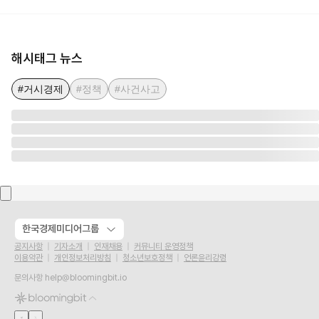
해시태그 뉴스
#거시경제
#정책
#사건사고
한국경제미디어그룹
공지사항
기자소개
인재채용
커뮤니티 운영정책
이용약관
개인정보처리방침
청소년보호정책
언론윤리강령
문의사항
help@bloomingbit.io