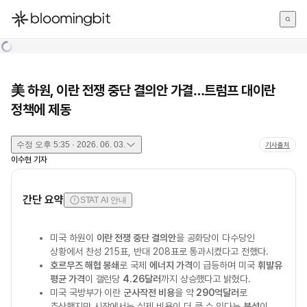
한국어
English
日本語
美 하원, 이란 전쟁 중단 결의안 가결…트럼프 대이란
정책에 제동
수정
오후 5:35 · 2026. 06. 03.
기사출처
이수현
기자
간단 요약
STAT AI 안내
미국 하원이
이란 전쟁 중단 결의안
을 공화당이 다수당인
상황에서 찬성 215표, 반대 208표로 통과시켰다고 전했다.
호르무즈 해협 봉쇄
로 국제
에너지 가격
이 급등하며 미국
휘발유
평균 가격
이 갤런당
4.26달러
까지 상승했다고 밝혔다.
미국 국방부가 이란
군사작전 비용
을 약
290억달러
로
추산했지만 시장에서는 실제 비용이 더 클 수 있다는
분석
이