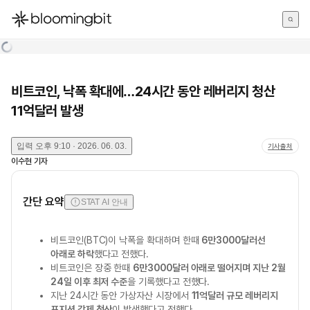
한국어
English
日本語
비트코인, 낙폭 확대에…24시간 동안 레버리지 청산
11억달러 발생
입력
오후 9:10 · 2026. 06. 03.
기사출처
이수현
기자
간단 요약
STAT AI 안내
비트코인(BTC)이 낙폭을 확대하며 한때
6만3000달러선
아래로 하락
했다고 전했다.
비트코인은 장중 한때
6만3000달러 아래로 떨어지며 지난 2월
24일 이후 최저 수준
을 기록했다고 전했다.
지난 24시간 동안 가상자산 시장에서
11억달러 규모 레버리지
포지션 강제 청산
이 발생했다고 전했다.