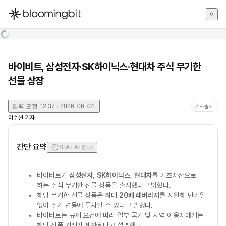
한국어
English
日本語
바이비트, 삼성전자·SK하이닉스·현대차 주식 무기한
선물 상장
입력
오전 12:37 · 2026. 06. 04.
기사출처
이수현
기자
간단 요약
STAT AI 안내
바이비트가
삼성전자
,
SK하이닉스
,
현대차
를 기초자산으로
하는 주식 무기한 선물 상품을 출시했다고 밝혔다.
해당 무기한 선물 상품은 최대
20배 레버리지
를 지원해 만기일
없이 주가 변동에 투자할 수 있다고 밝혔다.
바이비트는 규제 요건에 따라 일부 국가 및 지역 이용자에게는
해당 상품 거래가 제한된다고 설명했다.