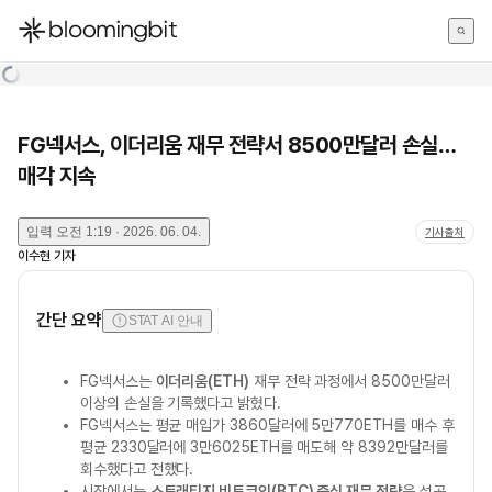
한국어
English
日本語
FG넥서스, 이더리움 재무 전략서 8500만달러 손실…
매각 지속
입력
오전 1:19 · 2026. 06. 04.
기사출처
이수현
기자
간단 요약
STAT AI 안내
FG넥서스는
이더리움(ETH)
재무 전략 과정에서 8500만달러
이상의 손실을 기록했다고 밝혔다.
FG넥서스는 평균 매입가 3860달러에 5만770ETH를 매수 후
평균 2330달러에 3만6025ETH를 매도해 약 8392만달러를
회수했다고 전했다.
시장에서는
스트래티지 비트코인(BTC) 중심 재무 전략
은 성공