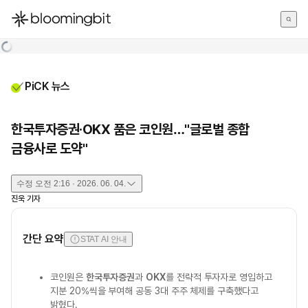
한국어
English
日本語
PiCK 뉴스
한국투자증권·OKX 품은 코인원…"글로벌 종합
금융사로 도약"
수정
오전 2:16 · 2026. 06. 04.
진욱
기자
간단 요약
STAT AI 안내
코인원은
한국투자증권
과
OKX
를 전략적 투자자로 영입하고
지분 20%씩을 부여해 공동 3대 주주 체제를 구축했다고
밝혔다.