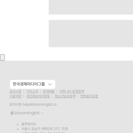
한국경제미디어그룹
공지사항
기자소개
인재채용
커뮤니티 운영정책
이용약관
개인정보처리방침
청소년보호정책
언론윤리강령
문의사항
help@bloomingbit.io
블루밍비트
서울시 강남구 테헤란로 217, 10층