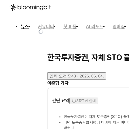
뉴스
커뮤니티
핫 피플
AI 리포트
멤버십
한국어
English
日本語
한국투자증권, 자체 STO 
입력
오전 5:43 · 2026. 06. 04.
이준형
기자
간단 요약
STAT AI 안내
한국투자증권이 자체
토큰증권(STO)
플랫
내년
토큰증권법 시행
에 대비해 채권·
머니
밝혔다.