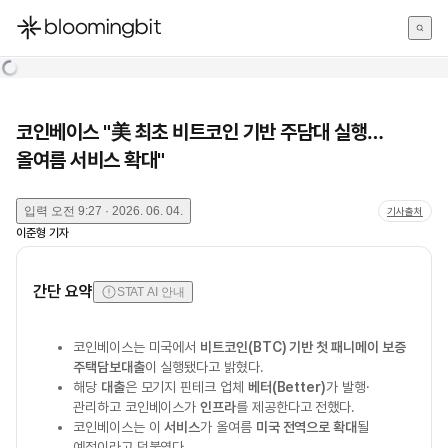
한국어
English
日本語
코인베이스 "美 최초 비트코인 기반 주담대 실행…
올여름 서비스 확대"
입력
오전 9:27 · 2026. 06. 04.
기사출처
이준형
기자
간단 요약
STAT AI 안내
코인베이스는 미국에서
비트코인(BTC) 기반 첫 패니메이 보증
주택담보대출
이 실행됐다고 밝혔다.
해당
대출
은 모기지 핀테크 업체
베터(Better)
가 발행·
관리하고 코인베이스가
인프라
를 제공한다고 전했다.
코인베이스는 이
서비스
가 올여름
미국 전역으로 확대
될
예정이라고 덧붙였다.