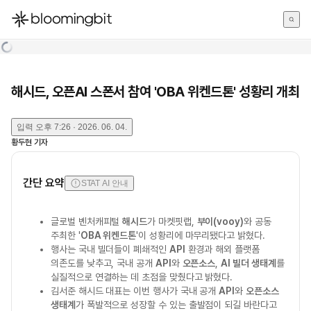
한국어
English
日本語
해시드, 오픈AI 스폰서 참여 'OBA 위켄드톤' 성황리 개최
입력
오후 7:26 · 2026. 06. 04.
황두현
기자
간단 요약
STAT AI 안내
글로벌 벤처캐피털
해시드
가 마켓핏랩,
부이(vooy)
와 공동
주최한 '
OBA 위켄드톤
'이 성황리에 마무리됐다고 밝혔다.
행사는 국내 빌더들이 폐쇄적인
API
환경과 해외 플랫폼
의존도를 낮추고, 국내 공개
API
와
오픈소스
,
AI 빌더 생태계
를
실질적으로 연결하는 데 초점을 맞췄다고 밝혔다.
김서준 해시드 대표는 이번 행사가 국내 공개
API
와
오픈소스
생태계
가 폭발적으로 성장할 수 있는 출발점이 되길 바란다고