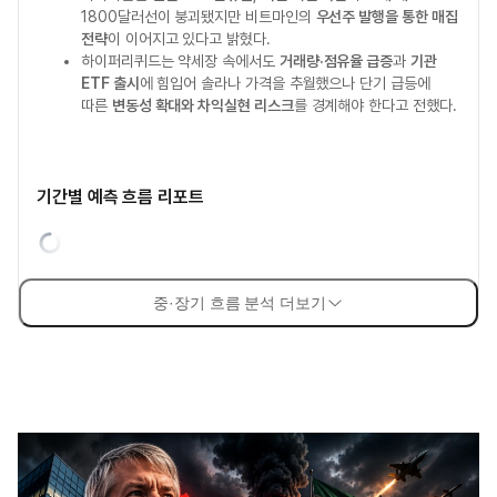
1800달러선이 붕괴됐지만 비트마인의
우선주 발행을 통한 매집
전략
이 이어지고 있다고 밝혔다.
하이퍼리퀴드는 약세장 속에서도
거래량·점유율 급증
과
기관
ETF 출시
에 힘입어 솔라나 가격을 추월했으나 단기 급등에
따른
변동성 확대와 차익실현 리스크
를 경계해야 한다고 전했다.
기간별 예측 흐름 리포트
중·장기 흐름 분석 더보기