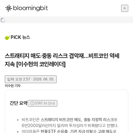
한국어
English
日本語
PiCK 뉴스
스트래티지 매도·중동 리스크 겹악재…비트코인 약세
지속 [이수현의 코인레이더]
입력
오전 2:57 · 2026. 06. 05.
이수현
기자
간단 요약
STAT AI 안내
비트코인은
스트래티지 비트코인 매도
,
중동 지정학 리스크
로
6만2000달러선까지 밀리며 투자심리가 위축됐다고 전했다.
이더리움은
현물 ETF 순유출
,
기관 자금 이탈
과
고래 매도
로