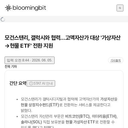
한국어
English
日本語
모건스탠리, 갤럭시와 협력…고액자산가 대상 '가상자산
→현물 ETF' 전환 지원
입력
오전 8:44 · 2026. 06. 05.
기사출처
진욱
기자
간단 요약
STAT AI 안내
모건스탠리가 갤럭시디지털과 협력해 고액자산가의
가상자산
을
현물 상장지수펀드(ETF)
로 전환하는 서비스를 제공한다고
밝혔다.
모건스탠리 자산관리 부문은
비트코인(BTC)
,
이더리움(ETH)
,
솔라나(SOL)
직접 보유분을
현물 가상자산 ETF
로 전환할 수
있도록 했다고 전했다.