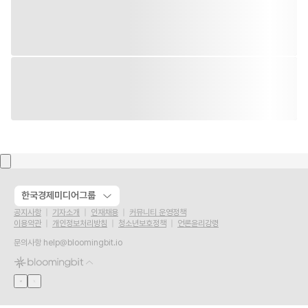
한국경제미디어그룹
공지사항
기자소개
인재채용
커뮤니티 운영정책
이용약관
개인정보처리방침
청소년보호정책
언론윤리강령
문의사항
help@bloomingbit.io