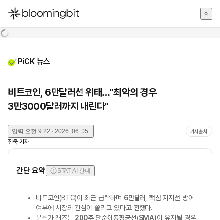
한국어
English
日本語
PiCK 뉴스
비트코인, 6만달러선 위태…"최악의 경우
3만3000달러까지 내린다"
입력
오전 9:22 · 2026. 06. 05.
기사출처
진욱
기자
간단 요약
STAT AI 안내
비트코인(BTC)이 최근 급락하며
6만달러
,
핵심 지지선
방어
여부에 시장의 관심이 쏠리고 있다고 전했다.
분석가 래즈는
200주 단순이동평균선(SMA)
이 유지될 경우