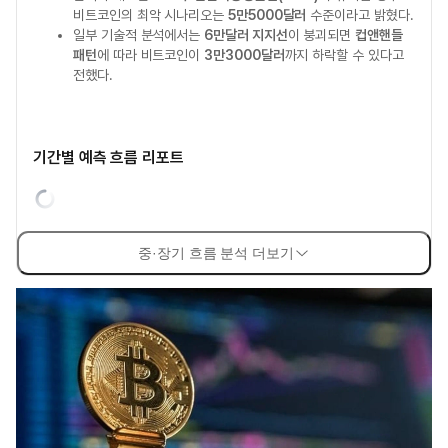
비트코인의 최악 시나리오는
5만5000달러
수준이라고 밝혔다.
일부 기술적 분석에서는
6만달러 지지선
이 붕괴되면
컵앤핸들
패턴
에 따라 비트코인이
3만3000달러
까지 하락할 수 있다고
전했다.
기간별 예측 흐름 리포트
중·장기 흐름 분석 더보기