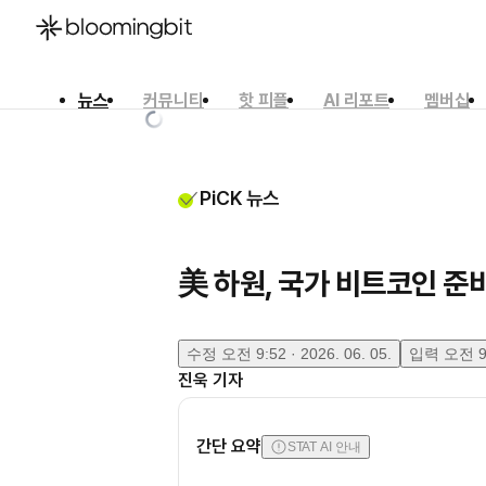
뉴스
커뮤니티
핫 피플
AI 리포트
멤버십
한국어
English
日本語
PiCK 뉴스
美 하원, 국가 비트코인 준비
수정
오전 9:52 · 2026. 06. 05.
입력
오전 9:
진욱
기자
간단 요약
STAT AI 안내