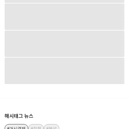
해시태그 뉴스
#거시경제
#정책
#분석