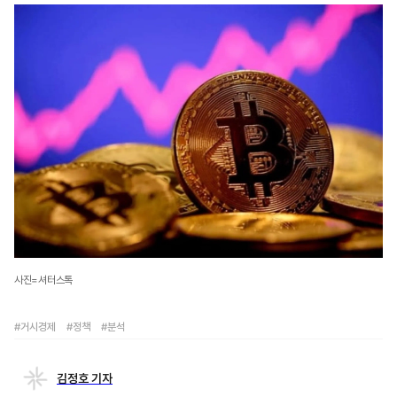
사진=셔터스톡
#거시경제
#정책
#분석
김정호 기자