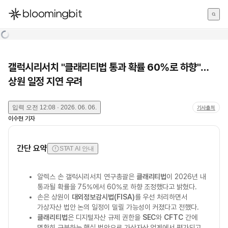
한국어
English
日本語
갤럭시리서치 "클래리티법 통과 확률 60%로 하향"…
상원 일정 지연 우려
입력
오전 12:08 · 2026. 06. 06.
기사출처
이수현
기자
간단 요약
STAT AI 안내
알렉스 손 갤럭시리서치 연구총괄은
클래리티법
이 2026년 내
통과될 확률을 75%에서 60%로 하향 조정했다고 밝혔다.
손은 상원이
대외정보감시법(FISA)
를 우선 처리하면서
가상자산 법안 논의 일정이 밀릴 가능성이 커졌다고 전했다.
클래리티법
은 디지털자산 규제 권한을
SEC
와
CFTC
간에
명확히 구분하는 핵심 법안으로 가상자산 업계에서 평가되고