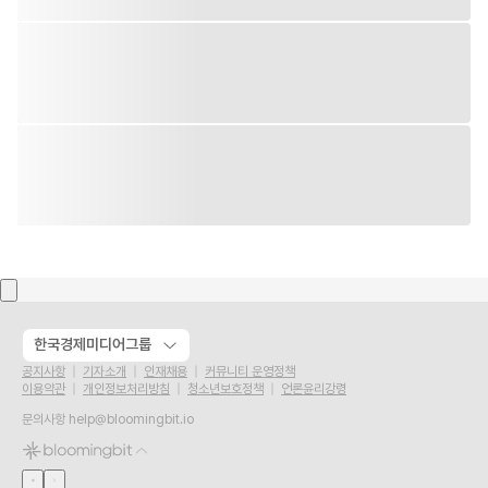
한국경제미디어그룹
공지사항
기자소개
인재채용
커뮤니티 운영정책
이용약관
개인정보처리방침
청소년보호정책
언론윤리강령
문의사항
help@bloomingbit.io