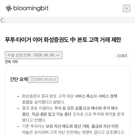
한국어
English
日本語
푸투·타이거 이어 화성증권도 中 본토 고객 거래 제한
수정
오전 2:56 · 2026. 06. 06.
기사출처
진욱
기자
간단 요약
STAT AI 안내
화성증권이 중국 본토 고객 대상
서비스 축소
와
서비스 정책
조정
을 공지했다고 밝혔다.
중국 본토 이용자는
주식 등 모든 상품 신규 매수와 추가 매수
중단
,
자금·증권 입고 기능 중단
조치로 신규 투자에 제약을 받게
됐다고 전했다.
기존 투자자는
보유 자산 매도와 청산 거래
,
출금과 자산 이전
기능
은 유지되며 고객 자산 안전에는 영향이 없다고 강조했다고