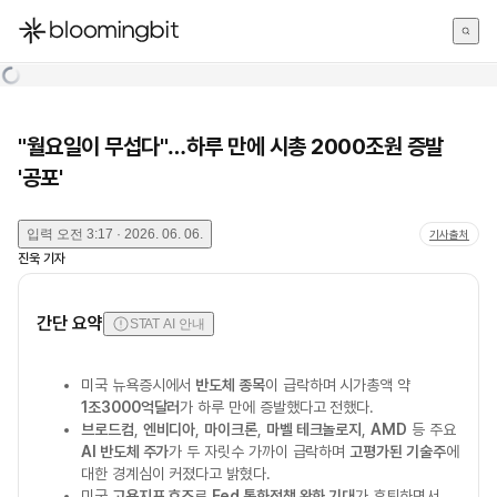
한국어
English
日本語
"월요일이 무섭다"…하루 만에 시총 2000조원 증발
'공포'
입력
오전 3:17 · 2026. 06. 06.
기사출처
진욱
기자
간단 요약
STAT AI 안내
미국 뉴욕증시에서
반도체 종목
이 급락하며 시가총액 약
1조3000억달러
가 하루 만에 증발했다고 전했다.
브로드컴
,
엔비디아
,
마이크론
,
마벨 테크놀로지
,
AMD
등 주요
AI 반도체 주가
가 두 자릿수 가까이 급락하며
고평가된 기술주
에
대한 경계심이 커졌다고 밝혔다.
미국
고용지표 호조
로
Fed 통화정책 완화 기대
가 후퇴하면서