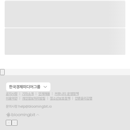
한국경제미디어그룹
공지사항
기자소개
인재채용
커뮤니티 운영정책
이용약관
개인정보처리방침
청소년보호정책
언론윤리강령
문의사항
help@bloomingbit.io