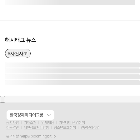
해시태그 뉴스
#사건사고
한국경제미디어그룹
공지사항
기자소개
인재채용
커뮤니티 운영정책
이용약관
개인정보처리방침
청소년보호정책
언론윤리강령
문의사항
help@bloomingbit.io