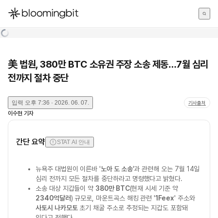
한국어
English
日本語
美 법원, 380만 BTC 소유권 주장 소송 제동…7월 심리
전까지 절차 중단
입력
오후 7:36 · 2026. 06. 07.
기사출처
이수현
기자
간단 요약
STAT AI 안내
뉴욕주 대법원이 이른바 '
노아 도 소송
'과 관련해 오는 7월 14일
심리 전까지 모든 절차를 중단하라고 명령했다고 밝혔다.
소송 대상 지갑들이 약
380만 BTC
(현재 시세 기준 약
2340억달러
) 규모로, 마운트곡스 해킹 관련 '
1Feex
' 주소와
사토시 나카모토
초기 채굴 주소로 추정되는 지갑도 포함돼
있다고 전했다.